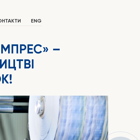
ОНТАКТИ
ENG
ІМПРЕС
» –
ИЦТВІ
К!