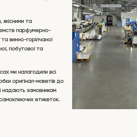
 якісними та
иємств парфумерно-
 та винно-горілчаної
ьної, побутової та
сах ми налагодили всі
обки оригінал-макетів до
ці надають замовникам
 самоклеючих етикеток.